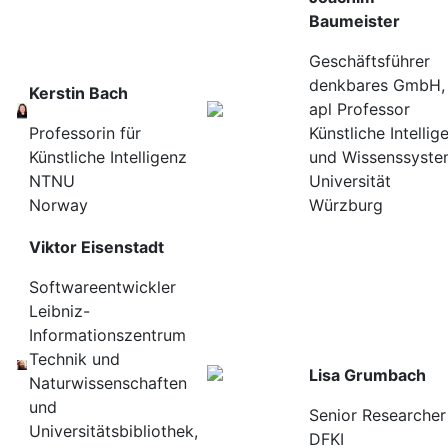
Baumeister
Geschäftsführer
denkbares GmbH,
Kerstin Bach
apl Professor
Professorin für
Künstliche Intellig
Künstliche Intelligenz
und Wissenssyst
NTNU
Universität
Norway
Würzburg
Viktor Eisenstadt
Softwareentwickler
Leibniz-
Informationszentrum
Technik und
Lisa Grumbach
Naturwissenschaften
und
Senior Researcher
Universitätsbibliothek,
DFKI